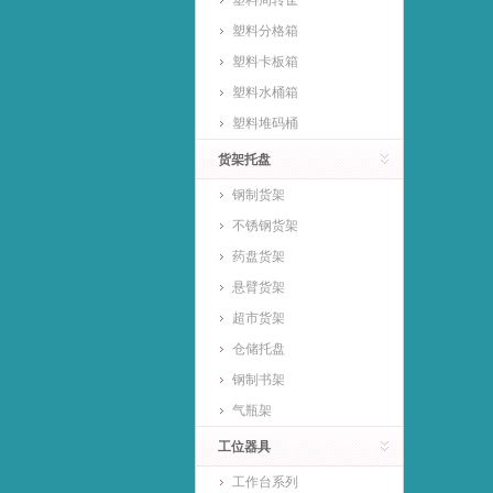
塑料周转筐
塑料分格箱
塑料卡板箱
塑料水桶箱
塑料堆码桶
货架托盘
钢制货架
不锈钢货架
药盘货架
悬臂货架
超市货架
仓储托盘
钢制书架
气瓶架
工位器具
工作台系列