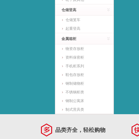
仓储登高
仓储笼车
起重登高
金属箱柜
物资存放柜
资料保密柜
手机柜系列
鞋包存放柜
钢制储物柜
不锈钢柜类
钢制公寓床
制式营具类
品类齐全，轻松购物