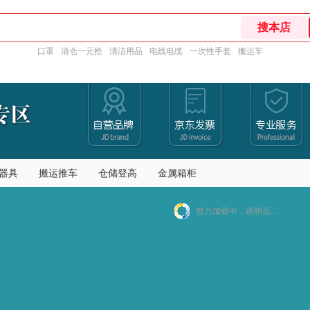
口罩
清仓一元抢
清洁用品
电线电缆
一次性手套
搬运车
器具
搬运推车
仓储登高
金属箱柜
努力加载中，请稍后...