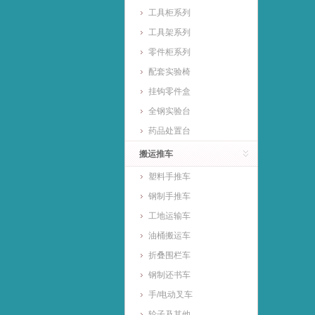
工具柜系列
工具架系列
零件柜系列
配套实验椅
挂钩零件盒
全钢实验台
药品处置台
搬运推车
塑料手推车
钢制手推车
工地运输车
油桶搬运车
折叠围栏车
钢制还书车
手/电动叉车
轮子及其他