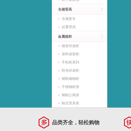
仓储登高
仓储笼车
起重登高
金属箱柜
物资存放柜
资料保密柜
手机柜系列
鞋包存放柜
钢制储物柜
不锈钢柜类
钢制公寓床
制式营具类
品类齐全，轻松购物