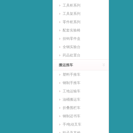
工具柜系列
工具架系列
零件柜系列
配套实验椅
挂钩零件盒
全钢实验台
药品处置台
搬运推车
塑料手推车
钢制手推车
工地运输车
油桶搬运车
折叠围栏车
钢制还书车
手/电动叉车
轮子及其他