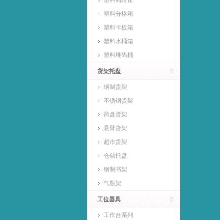
塑料周转筐
塑料分格箱
塑料卡板箱
塑料水桶箱
塑料堆码桶
货架托盘
钢制货架
不锈钢货架
药盘货架
悬臂货架
超市货架
仓储托盘
钢制书架
气瓶架
工位器具
工作台系列