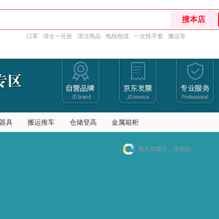
口罩
清仓一元抢
清洁用品
电线电缆
一次性手套
搬运车
器具
搬运推车
仓储登高
金属箱柜
努力加载中，请稍后...